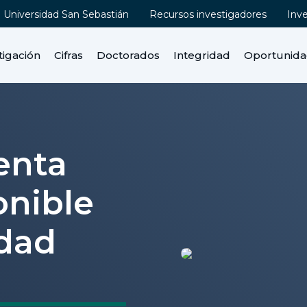
Universidad San Sebastián
Recursos investigadores
Inv
tigación
Cifras
Doctorados
Integridad
Oportunid
enta
onible
idad