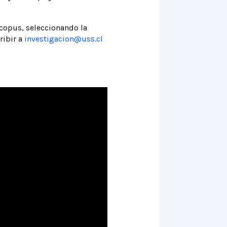
copus, seleccionando la
ribir a
investigacion@uss.cl