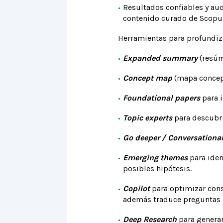
Resultados confiables y aud
contenido curado de Scopus
Herramientas para profundiz
Expanded summary
(resúm
Concept map
(mapa concept
Foundational papers
para i
Topic experts
para descubrir
Go deeper / Conversational
Emerging themes
para iden
posibles hipótesis.
Copilot
para optimizar cons
además traduce preguntas al 
Deep Research
para
genera