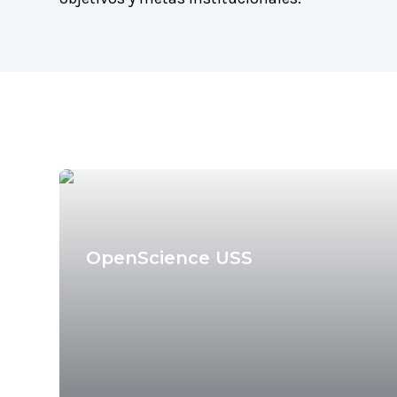
Andrea Leisewitz
OpenScience USS