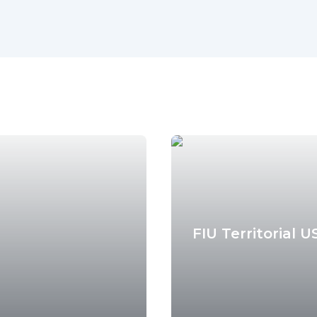
Dr. Tom
9 mese
FIU Territorial U