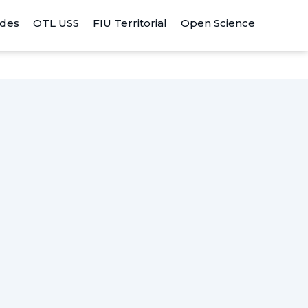
ades
OTL USS
FIU Territorial
Open Science