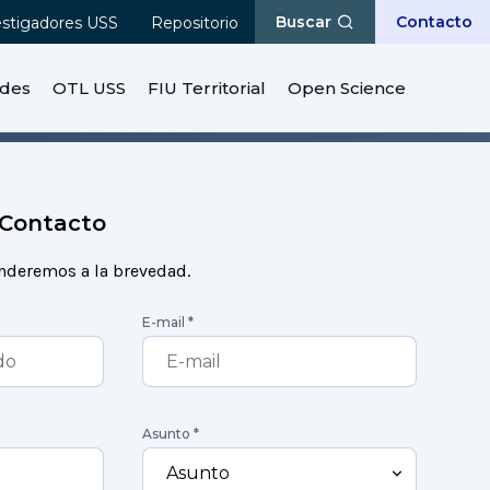
Buscar
Contacto
estigadores USS
Repositorio
ades
OTL USS
FIU Territorial
Open Science
 Contacto
onderemos a la brevedad.
E-mail
*
Asunto
*