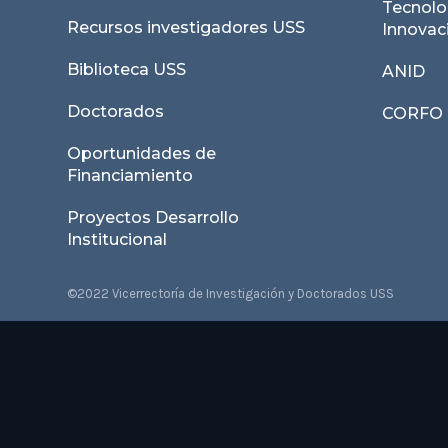
Tecnolo
Recursos investigadores USS
Innovac
Biblioteca USS
ANID
Doctorados
CORFO
Oportunidades de
Financiamiento
Proyectos Desarrollo
Institucional
©2022 Vicerrectoría de Investigación y Doctorados USS