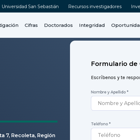
Universidad San Sebastián
Recursos investigadores
Inv
tigación
Cifras
Doctorados
Integridad
Oportunid
Formulario de
Escríbenos y te resp
Nombre y Apellido
*
Teléfono
*
ta 7, Recoleta, Región