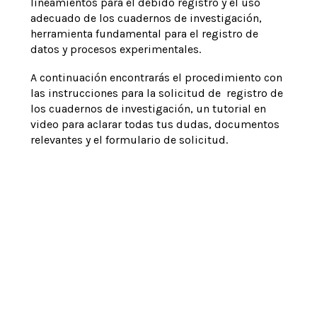
lineamientos para el debido registro y el uso
adecuado de los cuadernos de investigación,
herramienta fundamental para el registro de
datos y procesos experimentales.
A continuación encontrarás el procedimiento con
las instrucciones para la solicitud de registro de
los cuadernos de investigación, un tutorial en
video para aclarar todas tus dudas, documentos
relevantes y el formulario de solicitud.
Procedimiento registro de
cuadernos de investigación
Formulario solicitud de
Tutorial proceso de registro
registro de cuadernos
Ver más
Ver más
Ver más