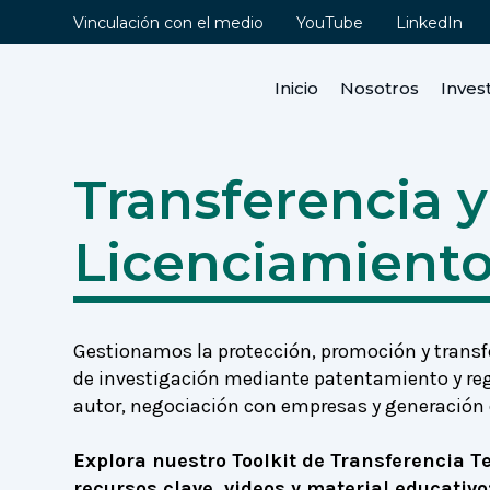
Vinculación con el medio
YouTube
LinkedIn
Inicio
Nosotros
Inves
Transferencia y
Contenidos
Licenciamient
Qué hacemos
Portafolio de tecnologías
comercializables
Apoyo a investigadores/as
Gestionamos la protección, promoción y transf
de investigación mediante patentamiento y reg
Toolkit de Transferencia
Tecnológica
autor, negociación con empresas y generación 
Servicios a empresas -
Vinculación con la
Explora nuestro Toolkit de Transferencia T
industria
recursos clave, videos y material educativo