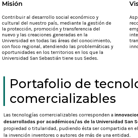
Misión
Vi
Contribuir al desarrollo social económico y
Asp
cultural del nuestro país, mediante la gestión de
rec
la protección, promoción y transferencia del
empr
nuevo y las creaciones generadas en la
int
Universidad en todas las áreas del conocimiento,
tra
con foco regional, atendiendo las problemáticas y
inn
oportunidades en los territorios en los que la
Universidad San Sebastián tiene sus Sedes.
Portafolio de tecnol
comercializables
Las tecnologías comercializables corresponden a
innovacion
desarrolladas por académicos/as de la Universidad San 
propiedad o titularidad, pudiendo ésta ser compartida en e
Software de
Combinación
la invención inventores o autores de más de una entidad.