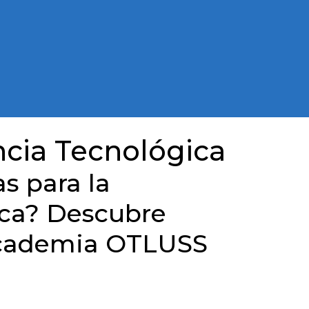
ncia Tecnológica
s para la
ica? Descubre
 Academia OTLUSS