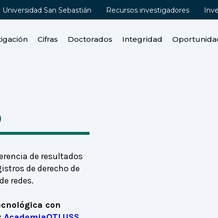
Universidad San Sebastián
Recursos investigadores
Inv
tigación
Cifras
Doctorados
Integridad
Oportunida
o
erencia de resultados
istros de derecho de
de redes.
ecnológica con
:
AcademiaOTLUSS