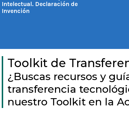
Intelectual. Declaración de
Invención
Toolkit de Transfere
¿Buscas recursos y guía
transferencia tecnológ
nuestro Toolkit en la
Academia
OTLUSS