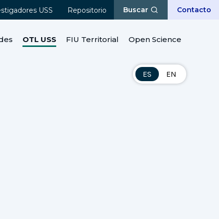
Buscar
Contacto
estigadores USS
Repositorio
des
OTL USS
FIU Territorial
Open Science
ES
EN