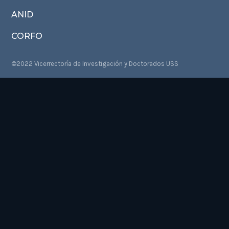
ANID
CORFO
©2022 Vicerrectoría de Investigación y Doctorados USS