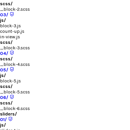
scss/
_block-2.scss
03/
js/
block-3.js
count-up.js
in-view.js
scss/
_block-3.scss
04/
scss/
_block-4.scss
05/
js/
block-5.js
scss/
_block-5.scss
06/
scss/
_block-6.scss
sliders/
01/
js/