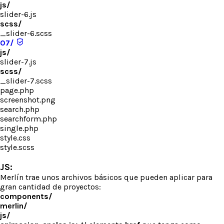
js/
slider-6.js
scss/
_slider-6.scss
07/
js/
slider-7.js
scss/
_slider-7.scss
page.php
screenshot.png
search.php
searchform.php
single.php
style.css
style.scss
JS:
Merlín trae unos archivos básicos que pueden aplicar para
gran cantidad de proyectos:
components/
merlin/
js/