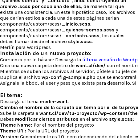
"Quiénes somos" y "Contacto"
,
anda construyendo un
archivo .scss por cada una de ellas
, de manera tal que
exista una consistencia. En este hipotético caso, los archivos
que darían estilos a cada una de estas páginas serían
components/custom/scss/
_inicio.scss
,
components/custom/scss/
_quienes-somos.scss
y
components/custom/scss/
_contacto.scss
, los cuales
debes llamar desde el archivo
style.scss
.
Merlín para Wordpress
Instalación de un nuevo proyecto:
Comienza por lo básico: Descarga la
última versión de Wordp
Crea una nueva carpeta dentro de
want.cl/dev/
con el nombre 
Mientras se suben los archivos al servidor, pídele a tu jefe d
Duplica el archivo
wp-config-sample.php
que se encontrará 
Asígnale la bbdd, el user y pass que existe para desarrollo. Si
El tema:
Descarga el tema
merlin-want
.
Cambia el nombre de la carpeta del tema por el de tu proy
Sube la carpeta a
want.cl/dev/tu-proyecto/wp-content/th
Debes
Modificar ciertos atributos
en el archivo
style.scss
:
Theme Name:
Por el nombre del proyecto
Theme URI:
Por la URL del proyecto
Version:
Generalmente es 1.0, pero dependiendo del cliente, e