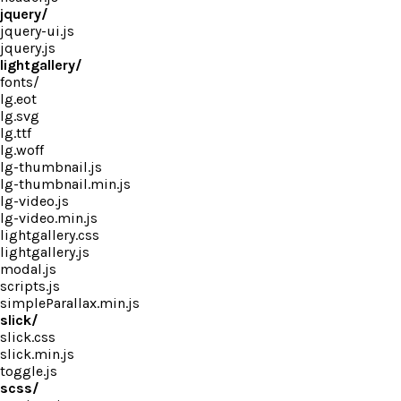
jquery/
jquery-ui.js
jquery.js
lightgallery/
fonts/
lg.eot
lg.svg
lg.ttf
lg.woff
lg-thumbnail.js
lg-thumbnail.min.js
lg-video.js
lg-video.min.js
lightgallery.css
lightgallery.js
modal.js
scripts.js
simpleParallax.min.js
slick/
slick.css
slick.min.js
toggle.js
scss/