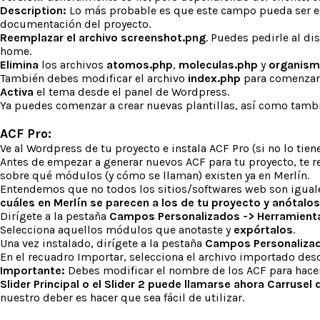
Description:
Lo más probable es que este campo pueda ser eli
documentación del proyecto.
Reemplazar el archivo screenshot.png
. Puedes pedirle al d
home.
Elimina
los archivos
atomos.php
,
moleculas.php
y
organism
También debes modificar el archivo
index.php
para comenzar
Activa
el tema desde el panel de Wordpress.
Ya puedes comenzar a crear nuevas plantillas, así como tamb
ACF Pro:
Ve al Wordpress de tu proyecto e instala ACF Pro (si no lo tien
Antes de empezar a generar nuevos ACF para tu proyecto, te
sobre qué módulos (y cómo se llaman) existen ya en Merlín.
Entendemos que no todos los sitios/softwares web son iguale
cuáles en Merlín se parecen a los de tu proyecto y anótalos
Dirígete a la pestaña
Campos Personalizados -> Herramient
Selecciona aquellos módulos que anotaste y
expórtalos
.
Una vez instalado, dirígete a la pestaña
Campos Personalizad
En el recuadro Importar, selecciona el archivo importado des
Importante:
Debes modificar el nombre de los ACF para hacer
Slider Principal o el Slider 2 puede llamarse ahora Carrusel
nuestro deber es hacer que sea fácil de utilizar.