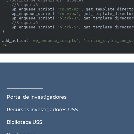
//Scripts de Organismos: Bloques
//Bloque #3
    wp_enqueue_script( 
'count-up'
, get_template_directo
    wp_enqueue_script( 
'in-view'
, get_template_director
    wp_enqueue_script( 
'block-3'
, get_template_director
//Bloque #5
    wp_enqueue_script( 
'block-5'
, get_template_director
}

add_action( 
'wp_enqueue_scripts'
, 
'merlin_styles_and_sc
?>
Portal de Investigadores
Recursos investigadores USS
Biblioteca USS