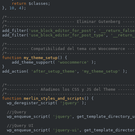
return
 $classes;

}, 
10
, 
4
);

/*-----------------------------------------------------
/*---------------------------- Eliminar Gutenberg -----
/*-----------------------------------------------------
add_filter(
'use_block_editor_for_post'
, 
'__return_false
add_filter(
'use_block_editor_for_post_type'
, 
'__return_
/*-----------------------------------------------------
/*--------- Compatibilidad del tema con Woocommerce ---
/*-----------------------------------------------------
function
my_theme_setup
()
{

    add_theme_support( 
'woocommerce'
 );

}

add_action( 
'after_setup_theme'
, 
'my_theme_setup'
 );

/*-----------------------------------------------------
/*------------- Añadimos los CSS y JS del Theme -------
/*-----------------------------------------------------
function
merlin_styles_and_scripts
()
{

  wp_deregister_script( 
'jquery'
 );

//jQuery
  wp_enqueue_script( 
'jquery'
, get_template_directory_u
//jQuery UI
  wp_enqueue_script( 
'jquery-ui'
, get_template_director