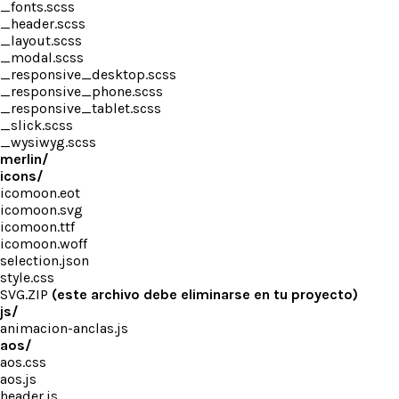
_fonts.scss
_header.scss
_layout.scss
_modal.scss
_responsive_desktop.scss
_responsive_phone.scss
_responsive_tablet.scss
_slick.scss
_wysiwyg.scss
merlin/
icons/
icomoon.eot
icomoon.svg
icomoon.ttf
icomoon.woff
selection.json
style.css
SVG.ZIP
(este archivo debe eliminarse en tu proyecto)
js/
animacion-anclas.js
aos/
aos.css
aos.js
header.js