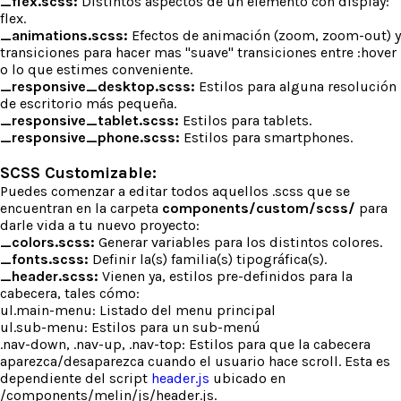
_flex.scss:
Distintos aspectos de un elemento con display:
flex.
_animations.scss:
Efectos de animación (zoom, zoom-out) y
transiciones para hacer mas "suave" transiciones entre :hover
o lo que estimes conveniente.
_responsive_desktop.scss:
Estilos para alguna resolución
de escritorio más pequeña.
_responsive_tablet.scss:
Estilos para tablets.
_responsive_phone.scss:
Estilos para smartphones.
SCSS Customizable:
Puedes comenzar a editar todos aquellos .scss que se
encuentran en la carpeta
components/custom/scss/
para
darle vida a tu nuevo proyecto:
_colors.scss:
Generar variables para los distintos colores.
_fonts.scss:
Definir la(s) familia(s) tipográfica(s).
_header.scss:
Vienen ya, estilos pre-definidos para la
cabecera, tales cómo:
ul.main-menu: Listado del menu principal
ul.sub-menu: Estilos para un sub-menú
.nav-down, .nav-up, .nav-top: Estilos para que la cabecera
aparezca/desaparezca cuando el usuario hace scroll. Esta es
dependiente del script
header.js
ubicado en
/components/melin/js/header.js.