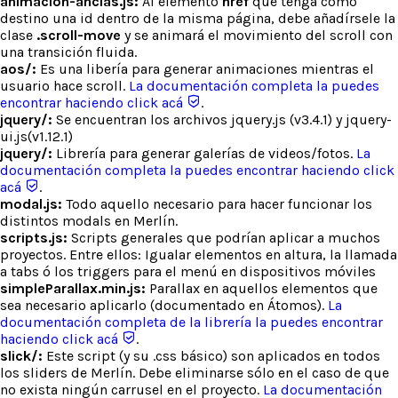
animacion-anclas.js:
Al elemento
href
que tenga como
destino una id dentro de la misma página, debe añadírsele la
clase
.scroll-move
y se animará el movimiento del scroll con
una transición fluida.
aos/:
Es una libería para generar animaciones mientras el
usuario hace scroll.
La documentación completa la puedes
encontrar haciendo click acá
.
jquery/:
Se encuentran los archivos jquery.js (v3.4.1) y jquery-
ui.js(v1.12.1)
jquery/:
Librería para generar galerías de videos/fotos.
La
documentación completa la puedes encontrar haciendo click
acá
.
modal.js:
Todo aquello necesario para hacer funcionar los
distintos modals en Merlín.
scripts.js:
Scripts generales que podrían aplicar a muchos
proyectos. Entre ellos: Igualar elementos en altura, la llamada
a tabs ó los triggers para el menú en dispositivos móviles
simpleParallax.min.js:
Parallax en aquellos elementos que
sea necesario aplicarlo (documentado en Átomos).
La
documentación completa de la librería la puedes encontrar
haciendo click acá
.
slick/:
Este script (y su .css básico) son aplicados en todos
los sliders de Merlín. Debe eliminarse sólo en el caso de que
no exista ningún carrusel en el proyecto.
La documentación