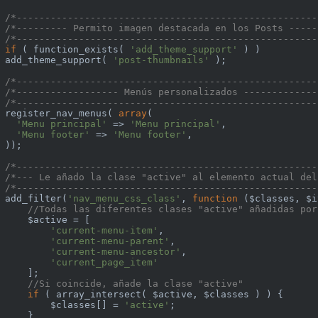
/*-----------------------------------------------------
/*--------- Permito imagen destacada en los Posts -----
/*-----------------------------------------------------
if
 ( function_exists( 
'add_theme_support'
 ) )

add_theme_support( 
'post-thumbnails'
 );

/*-----------------------------------------------------
/*------------------ Menús personalizados -------------
/*-----------------------------------------------------
register_nav_menus( 
array
(

'Menu principal'
 => 
'Menu principal'
,

'Menu footer'
 => 
'Menu footer'
,

));

/*-----------------------------------------------------
/*--- Le añado la clase "active" al elemento actual del
/*-----------------------------------------------------
add_filter(
'nav_menu_css_class'
, 
function
($classes, $i
//Todas las diferentes clases "active" añadidas por
    $active = [

'current-menu-item'
,

'current-menu-parent'
,

'current-menu-ancestor'
,

'current_page_item'
    ];

//Si coincide, añade la clase "active"
if
 ( array_intersect( $active, $classes ) ) {

        $classes[] = 
'active'
;

    }
