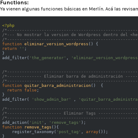
Functions:
Ya vienen algunas funciones básicas en Merlín. Acá las revisa
<?php
/*-----------------------------------------------------
/*--- No mostrar la version de Wordpress dentro del <he
/*-----------------------------------------------------
function
eliminar_version_wordpress
()
return
''
;

}

add_filter(
'the_generator'
, 
'eliminar_version_wordpress
/*-----------------------------------------------------
/*-------------- Eliminar barra de administración -----
/*-----------------------------------------------------
function
quitar_barra_administracion
()
{

return
false
;

}

add_filter( 
'show_admin_bar'
 , 
'quitar_barra_administra
/*-----------------------------------------------------
/*---------------------- Eliminar Tags ----------------
/*-----------------------------------------------------
add_action(
'init'
, 
'remove_tags'
function
remove_tags
()
{

    register_taxonomy(
'post_tag'
, 
array
());

}
