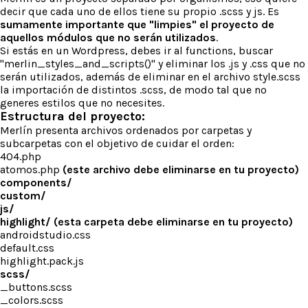
decir que cada uno de ellos tiene su propio .scss y js. Es
sumamente importante que "limpies" el proyecto de
aquellos módulos que no serán utilizados
.
Si estás en un Wordpress, debes ir al functions, buscar
"merlin_styles_and_scripts()" y eliminar los .js y .css que no
serán utilizados, además de eliminar en el archivo style.scss
la importación de distintos .scss, de modo tal que no
generes estilos que no necesites.
Estructura del proyecto:
Merlín presenta archivos ordenados por carpetas y
subcarpetas con el objetivo de cuidar el orden:
404.php
atomos.php
(este archivo debe eliminarse en tu proyecto)
components/
custom/
js/
highlight/ (esta carpeta debe eliminarse en tu proyecto)
androidstudio.css
default.css
highlight.pack.js
scss/
_buttons.scss
_colors.scss