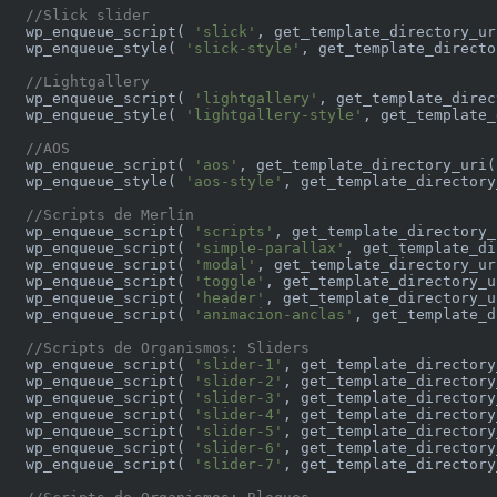
//Slick slider
  wp_enqueue_script( 
'slick'
, get_template_directory_ur
  wp_enqueue_style( 
'slick-style'
, get_template_directo
//Lightgallery
  wp_enqueue_script( 
'lightgallery'
, get_template_direc
  wp_enqueue_style( 
'lightgallery-style'
, get_template_
//AOS
  wp_enqueue_script( 
'aos'
, get_template_directory_uri(
  wp_enqueue_style( 
'aos-style'
, get_template_directory
//Scripts de Merlín
  wp_enqueue_script( 
'scripts'
, get_template_directory_
  wp_enqueue_script( 
'simple-parallax'
, get_template_di
  wp_enqueue_script( 
'modal'
, get_template_directory_ur
  wp_enqueue_script( 
'toggle'
, get_template_directory_u
  wp_enqueue_script( 
'header'
, get_template_directory_u
  wp_enqueue_script( 
'animacion-anclas'
, get_template_d
//Scripts de Organismos: Sliders
  wp_enqueue_script( 
'slider-1'
, get_template_directory
  wp_enqueue_script( 
'slider-2'
, get_template_directory
  wp_enqueue_script( 
'slider-3'
, get_template_directory
  wp_enqueue_script( 
'slider-4'
, get_template_directory
  wp_enqueue_script( 
'slider-5'
, get_template_directory
  wp_enqueue_script( 
'slider-6'
, get_template_directory
  wp_enqueue_script( 
'slider-7'
, get_template_directory