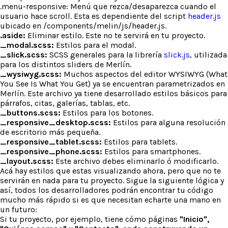
.menu-responsive: Menú que rezca/desaparezca cuando el
usuario hace scroll. Esta es dependiente del script
header.js
ubicado en /components/melin/js/header.js.
.aside:
Eliminar estilo. Este no te servirá en tu proyecto.
_modal.scss:
Estilos para el modal.
_slick.scss:
SCSS generales para la librería
slick.js
, utilizada
para los distintos sliders de Merlín.
_wysiwyg.scss:
Muchos aspectos del editor WYSIWYG (What
You See Is What You Get) ya se encuentran parametrizados en
Merlín. Este archivo ya tiene desarrollado estilos básicos para
párrafos, citas, galerías, tablas, etc.
_buttons.scss:
Estilos para los botones.
_responsive_desktop.scss:
Estilos para alguna resolución
de escritorio más pequeña.
_responsive_tablet.scss:
Estilos para tablets.
_responsive_phone.scss:
Estilos para smartphones.
_layout.scss:
Este archivo debes eliminarlo ó modificarlo.
Acá hay estilos que estas visualizando ahora, pero que no te
servirán en nada para tu proyecto. Sigue la siguiente lógica y
así, todos los desarrolladores podrán encontrar tu código
mucho más rápido si es que necesitan echarte una mano en
un futuro:
Si tu proyecto, por ejemplo, tiene cómo páginas
"Inicio",