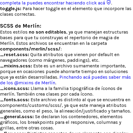
completa la puedes encontrar haciendo click acá
.
toggle.js:
Para hacer toggle en el elemento que incorpore las
clases correctas.
SCSS de Merlín:
Estos estilos
no son editables
, ya que manejan estructuras
bases para que tu construyas el repertorio de magia de
Merlín. Estos archivos se encuentran en la carpeta
components/merlin/scss/
:
_reset.scss:
Quita atributos que vienen por default en
navegadores (como márgenes, paddings), etc.
_mixins.scss:
Este es un archivo sumamente importante,
porque en ocasiones puede ahorrarte tiempo en soluciones
que ya están desarrolladas.
Pinchando acá puedes saber más
de los @mixins de Merlín
.
_icons.scss:
Llama a la familia tipográfica de íconos de
merlín. También crea clases por cada ícono.
_fonts.scss:
Este archivo es distinto al que se encuentra en
components/customs/scss/, ya que este maneja atributos
generales, como el peso, la alineación/justificado y tamaños.
_general.scss:
Se declaran los contenedores, elementos
gráficos, los breakpoints para el responsive, columnas y
grillas, entre otras cosas.