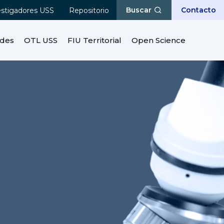
Buscar
Contacto
estigadores USS
Repositorio
ades
OTL USS
FIU Territorial
Open Science