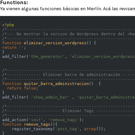
Functions:
Ya vienen algunas funciones básicas en Merlín. Acá las revisa
<?php
/*-----------------------------------------------------
/*--- No mostrar la version de Wordpress dentro del <he
/*-----------------------------------------------------
function
eliminar_version_wordpress
()
return
''
;

}

add_filter(
'the_generator'
, 
'eliminar_version_wordpress
/*-----------------------------------------------------
/*-------------- Eliminar barra de administración -----
/*-----------------------------------------------------
function
quitar_barra_administracion
()
{

return
false
;

}

add_filter( 
'show_admin_bar'
 , 
'quitar_barra_administra
/*-----------------------------------------------------
/*---------------------- Eliminar Tags ----------------
/*-----------------------------------------------------
add_action(
'init'
, 
'remove_tags'
function
remove_tags
()
{

    register_taxonomy(
'post_tag'
, 
array
());

}
