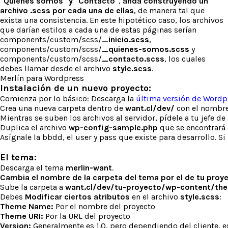
"Quiénes somos" y "Contacto"
,
anda construyendo un
archivo .scss por cada una de ellas
, de manera tal que
exista una consistencia. En este hipotético caso, los archivos
que darían estilos a cada una de estas páginas serían
components/custom/scss/
_inicio.scss
,
components/custom/scss/
_quienes-somos.scss
y
components/custom/scss/
_contacto.scss
, los cuales
debes llamar desde el archivo
style.scss
.
Merlín para Wordpress
Instalación de un nuevo proyecto:
Comienza por lo básico: Descarga la
última versión de Wordp
Crea una nueva carpeta dentro de
want.cl/dev/
con el nombre 
Mientras se suben los archivos al servidor, pídele a tu jefe d
Duplica el archivo
wp-config-sample.php
que se encontrará 
Asígnale la bbdd, el user y pass que existe para desarrollo. Si
El tema:
Descarga el tema
merlin-want
.
Cambia el nombre de la carpeta del tema por el de tu proy
Sube la carpeta a
want.cl/dev/tu-proyecto/wp-content/th
Debes
Modificar ciertos atributos
en el archivo
style.scss
:
Theme Name:
Por el nombre del proyecto
Theme URI:
Por la URL del proyecto
Version:
Generalmente es 1.0, pero dependiendo del cliente, e