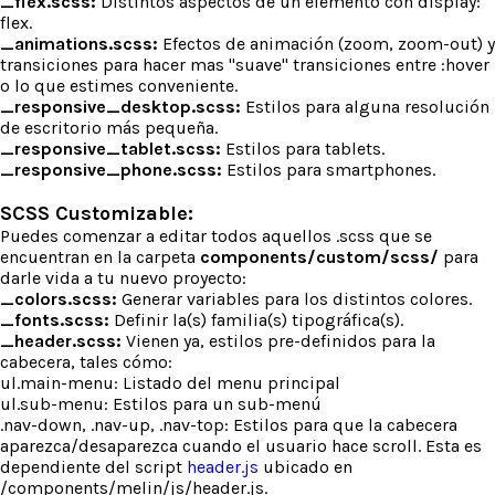
_flex.scss:
Distintos aspectos de un elemento con display:
flex.
_animations.scss:
Efectos de animación (zoom, zoom-out) y
transiciones para hacer mas "suave" transiciones entre :hover
o lo que estimes conveniente.
_responsive_desktop.scss:
Estilos para alguna resolución
de escritorio más pequeña.
_responsive_tablet.scss:
Estilos para tablets.
_responsive_phone.scss:
Estilos para smartphones.
SCSS Customizable:
Puedes comenzar a editar todos aquellos .scss que se
encuentran en la carpeta
components/custom/scss/
para
darle vida a tu nuevo proyecto:
_colors.scss:
Generar variables para los distintos colores.
_fonts.scss:
Definir la(s) familia(s) tipográfica(s).
_header.scss:
Vienen ya, estilos pre-definidos para la
cabecera, tales cómo:
ul.main-menu: Listado del menu principal
ul.sub-menu: Estilos para un sub-menú
.nav-down, .nav-up, .nav-top: Estilos para que la cabecera
aparezca/desaparezca cuando el usuario hace scroll. Esta es
dependiente del script
header.js
ubicado en
/components/melin/js/header.js.