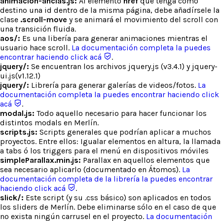
animacion-anclas.js:
Al elemento
href
que tenga como
destino una id dentro de la misma página, debe añadírsele la
clase
.scroll-move
y se animará el movimiento del scroll con
una transición fluida.
aos/:
Es una libería para generar animaciones mientras el
usuario hace scroll.
La documentación completa la puedes
encontrar haciendo click acá
.
jquery/:
Se encuentran los archivos jquery.js (v3.4.1) y jquery-
ui.js(v1.12.1)
jquery/:
Librería para generar galerías de videos/fotos.
La
documentación completa la puedes encontrar haciendo click
acá
.
modal.js:
Todo aquello necesario para hacer funcionar los
distintos modals en Merlín.
scripts.js:
Scripts generales que podrían aplicar a muchos
proyectos. Entre ellos: Igualar elementos en altura, la llamada
a tabs ó los triggers para el menú en dispositivos móviles
simpleParallax.min.js:
Parallax en aquellos elementos que
sea necesario aplicarlo (documentado en Átomos).
La
documentación completa de la librería la puedes encontrar
haciendo click acá
.
slick/:
Este script (y su .css básico) son aplicados en todos
los sliders de Merlín. Debe eliminarse sólo en el caso de que
no exista ningún carrusel en el proyecto.
La documentación