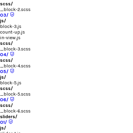
scss/
_block-2.scss
03/
js/
block-3.js
count-up.js
in-view.js
scss/
_block-3.scss
04/
scss/
_block-4.scss
05/
js/
block-5.js
scss/
_block-5.scss
06/
scss/
_block-6.scss
sliders/
01/
js/