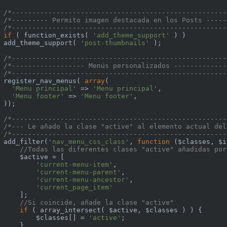
/*-----------------------------------------------------
/*--------- Permito imagen destacada en los Posts -----
/*-----------------------------------------------------
if
 ( function_exists( 
'add_theme_support'
 ) )

add_theme_support( 
'post-thumbnails'
 );

/*-----------------------------------------------------
/*------------------ Menús personalizados -------------
/*-----------------------------------------------------
register_nav_menus( 
array
(

'Menu principal'
 => 
'Menu principal'
,

'Menu footer'
 => 
'Menu footer'
,

));

/*-----------------------------------------------------
/*--- Le añado la clase "active" al elemento actual del
/*-----------------------------------------------------
add_filter(
'nav_menu_css_class'
, 
function
($classes, $i
//Todas las diferentes clases "active" añadidas por
    $active = [

'current-menu-item'
,

'current-menu-parent'
,

'current-menu-ancestor'
,

'current_page_item'
    ];

//Si coincide, añade la clase "active"
if
 ( array_intersect( $active, $classes ) ) {

        $classes[] = 
'active'
;

    }
