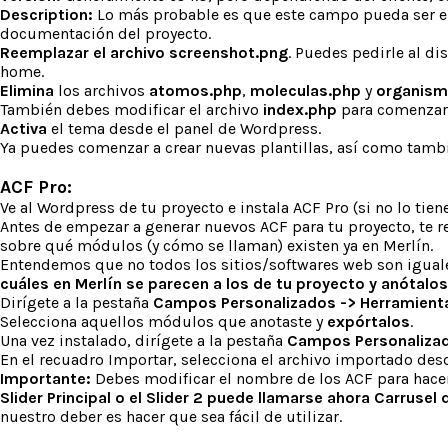
Description:
Lo más probable es que este campo pueda ser eli
documentación del proyecto.
Reemplazar el archivo screenshot.png
. Puedes pedirle al d
home.
Elimina
los archivos
atomos.php
,
moleculas.php
y
organism
También debes modificar el archivo
index.php
para comenzar
Activa
el tema desde el panel de Wordpress.
Ya puedes comenzar a crear nuevas plantillas, así como tamb
ACF Pro:
Ve al Wordpress de tu proyecto e instala ACF Pro (si no lo tien
Antes de empezar a generar nuevos ACF para tu proyecto, te
sobre qué módulos (y cómo se llaman) existen ya en Merlín.
Entendemos que no todos los sitios/softwares web son iguale
cuáles en Merlín se parecen a los de tu proyecto y anótalos
Dirígete a la pestaña
Campos Personalizados -> Herramient
Selecciona aquellos módulos que anotaste y
expórtalos
.
Una vez instalado, dirígete a la pestaña
Campos Personalizad
En el recuadro Importar, selecciona el archivo importado des
Importante:
Debes modificar el nombre de los ACF para hacer
Slider Principal o el Slider 2 puede llamarse ahora Carrusel
nuestro deber es hacer que sea fácil de utilizar.