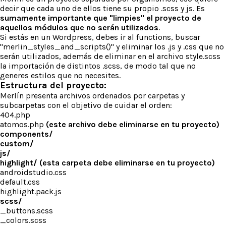
decir que cada uno de ellos tiene su propio .scss y js. Es
sumamente importante que "limpies" el proyecto de
aquellos módulos que no serán utilizados
.
Si estás en un Wordpress, debes ir al functions, buscar
"merlin_styles_and_scripts()" y eliminar los .js y .css que no
serán utilizados, además de eliminar en el archivo style.scss
la importación de distintos .scss, de modo tal que no
generes estilos que no necesites.
Estructura del proyecto:
Merlín presenta archivos ordenados por carpetas y
subcarpetas con el objetivo de cuidar el orden:
404.php
atomos.php
(este archivo debe eliminarse en tu proyecto)
components/
custom/
js/
highlight/ (esta carpeta debe eliminarse en tu proyecto)
androidstudio.css
default.css
highlight.pack.js
scss/
_buttons.scss
_colors.scss