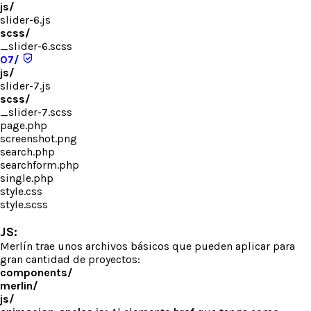
js/
slider-6.js
scss/
_slider-6.scss
07/
js/
slider-7.js
scss/
_slider-7.scss
page.php
screenshot.png
search.php
searchform.php
single.php
style.css
style.scss
JS:
Merlín trae unos archivos básicos que pueden aplicar para
gran cantidad de proyectos:
components/
merlin/
js/