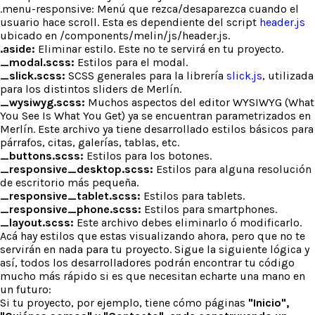
.menu-responsive: Menú que rezca/desaparezca cuando el
usuario hace scroll. Esta es dependiente del script
header.js
ubicado en /components/melin/js/header.js.
.aside:
Eliminar estilo. Este no te servirá en tu proyecto.
_modal.scss:
Estilos para el modal.
_slick.scss:
SCSS generales para la librería
slick.js
, utilizada
para los distintos sliders de Merlín.
_wysiwyg.scss:
Muchos aspectos del editor WYSIWYG (What
You See Is What You Get) ya se encuentran parametrizados en
Merlín. Este archivo ya tiene desarrollado estilos básicos para
párrafos, citas, galerías, tablas, etc.
_buttons.scss:
Estilos para los botones.
_responsive_desktop.scss:
Estilos para alguna resolución
de escritorio más pequeña.
_responsive_tablet.scss:
Estilos para tablets.
_responsive_phone.scss:
Estilos para smartphones.
_layout.scss:
Este archivo debes eliminarlo ó modificarlo.
Acá hay estilos que estas visualizando ahora, pero que no te
servirán en nada para tu proyecto. Sigue la siguiente lógica y
así, todos los desarrolladores podrán encontrar tu código
mucho más rápido si es que necesitan echarte una mano en
un futuro:
Si tu proyecto, por ejemplo, tiene cómo páginas
"Inicio",