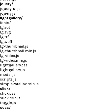
jquery/
jquery-ui.js
jquery.js
lightgallery/
fonts/
lg.eot
lg.svg
lg.ttf
lg.woff
lg-thumbnail.js
lg-thumbnail.min.js
lg-video.js
lg-video.min.js
lightgallery.css
lightgallery.js
modal.js
scripts.js
simpleParallax.min.js
slick/
slick.css
slick.min.js
toggle.js
scss/