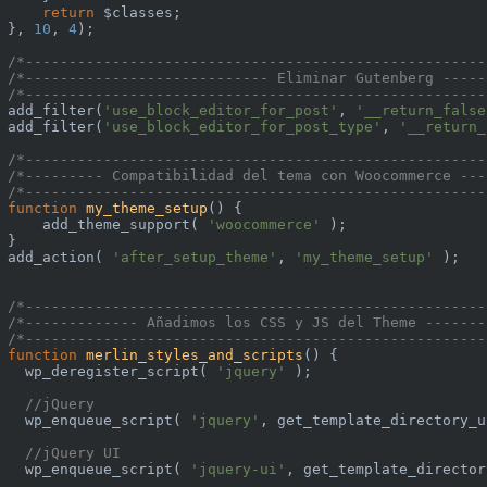
return
 $classes;

}, 
10
, 
4
);

/*-----------------------------------------------------
/*---------------------------- Eliminar Gutenberg -----
/*-----------------------------------------------------
add_filter(
'use_block_editor_for_post'
, 
'__return_false
add_filter(
'use_block_editor_for_post_type'
, 
'__return_
/*-----------------------------------------------------
/*--------- Compatibilidad del tema con Woocommerce ---
/*-----------------------------------------------------
function
my_theme_setup
()
{

    add_theme_support( 
'woocommerce'
 );

}

add_action( 
'after_setup_theme'
, 
'my_theme_setup'
 );

/*-----------------------------------------------------
/*------------- Añadimos los CSS y JS del Theme -------
/*-----------------------------------------------------
function
merlin_styles_and_scripts
()
{

  wp_deregister_script( 
'jquery'
 );

//jQuery
  wp_enqueue_script( 
'jquery'
, get_template_directory_u
//jQuery UI
  wp_enqueue_script( 
'jquery-ui'
, get_template_director