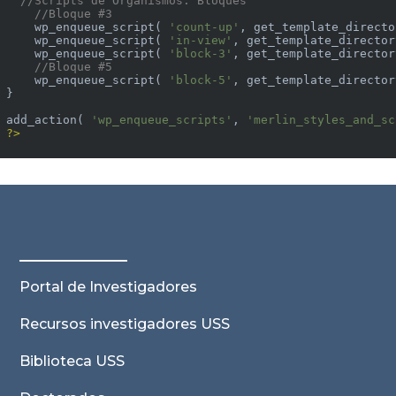
//Scripts de Organismos: Bloques
//Bloque #3
    wp_enqueue_script( 
'count-up'
, get_template_directo
    wp_enqueue_script( 
'in-view'
, get_template_director
    wp_enqueue_script( 
'block-3'
, get_template_director
//Bloque #5
    wp_enqueue_script( 
'block-5'
, get_template_director
}

add_action( 
'wp_enqueue_scripts'
, 
'merlin_styles_and_sc
?>
Portal de Investigadores
Recursos investigadores USS
Biblioteca USS