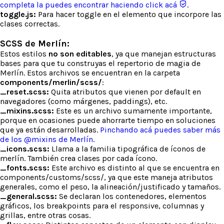
completa la puedes encontrar haciendo click acá
.
toggle.js:
Para hacer toggle en el elemento que incorpore las
clases correctas.
SCSS de Merlín:
Estos estilos
no son editables
, ya que manejan estructuras
bases para que tu construyas el repertorio de magia de
Merlín. Estos archivos se encuentran en la carpeta
components/merlin/scss/
:
_reset.scss:
Quita atributos que vienen por default en
navegadores (como márgenes, paddings), etc.
_mixins.scss:
Este es un archivo sumamente importante,
porque en ocasiones puede ahorrarte tiempo en soluciones
que ya están desarrolladas.
Pinchando acá puedes saber más
de los @mixins de Merlín
.
_icons.scss:
Llama a la familia tipográfica de íconos de
merlín. También crea clases por cada ícono.
_fonts.scss:
Este archivo es distinto al que se encuentra en
components/customs/scss/, ya que este maneja atributos
generales, como el peso, la alineación/justificado y tamaños.
_general.scss:
Se declaran los contenedores, elementos
gráficos, los breakpoints para el responsive, columnas y
grillas, entre otras cosas.