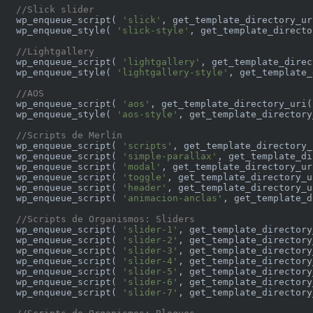
//Slick slider
  wp_enqueue_script( 
'slick'
, get_template_directory_ur
  wp_enqueue_style( 
'slick-style'
, get_template_directo
//Lightgallery
  wp_enqueue_script( 
'lightgallery'
, get_template_direc
  wp_enqueue_style( 
'lightgallery-style'
, get_template_
//AOS
  wp_enqueue_script( 
'aos'
, get_template_directory_uri(
  wp_enqueue_style( 
'aos-style'
, get_template_directory
//Scripts de Merlín
  wp_enqueue_script( 
'scripts'
, get_template_directory_
  wp_enqueue_script( 
'simple-parallax'
, get_template_di
  wp_enqueue_script( 
'modal'
, get_template_directory_ur
  wp_enqueue_script( 
'toggle'
, get_template_directory_u
  wp_enqueue_script( 
'header'
, get_template_directory_u
  wp_enqueue_script( 
'animacion-anclas'
, get_template_d
//Scripts de Organismos: Sliders
  wp_enqueue_script( 
'slider-1'
, get_template_directory
  wp_enqueue_script( 
'slider-2'
, get_template_directory
  wp_enqueue_script( 
'slider-3'
, get_template_directory
  wp_enqueue_script( 
'slider-4'
, get_template_directory
  wp_enqueue_script( 
'slider-5'
, get_template_directory
  wp_enqueue_script( 
'slider-6'
, get_template_directory
  wp_enqueue_script( 
'slider-7'
, get_template_directory