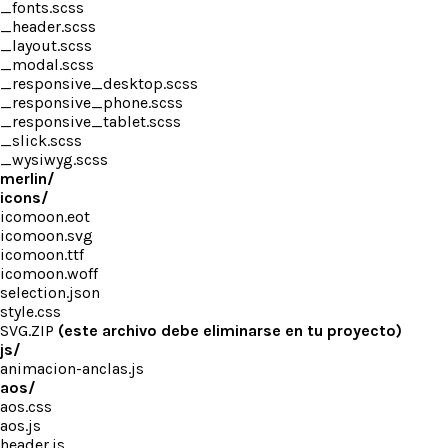
_fonts.scss
_header.scss
_layout.scss
_modal.scss
_responsive_desktop.scss
_responsive_phone.scss
_responsive_tablet.scss
_slick.scss
_wysiwyg.scss
merlin/
icons/
icomoon.eot
icomoon.svg
icomoon.ttf
icomoon.woff
selection.json
style.css
SVG.ZIP
(este archivo debe eliminarse en tu proyecto)
js/
animacion-anclas.js
aos/
aos.css
aos.js
header.js