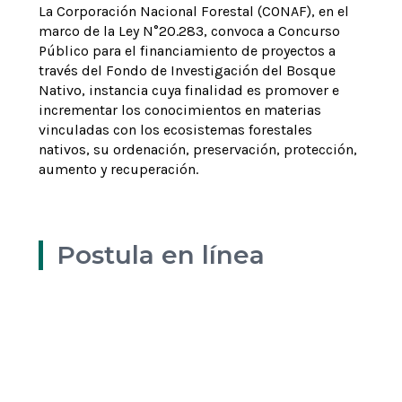
La
Corporación Nacional Forestal (CONAF)
, en el
marco de la Ley N°20.283,
con
voca a Concurso
Público para el financiamiento de proyectos a
través del Fondo de Investigación del Bosque
Nativo,
instancia
cuya finalidad es promover e
incrementar los conocimientos en materias
vinculadas con los ecosistemas forestales
nativos, su ordenación, preservación, protección,
aumento y recuperación
.
Postula en línea
Bases del concurso
Formato Carta de apoyo
Enlace del concurso
Decano
Ver más
Ver más
Ver más