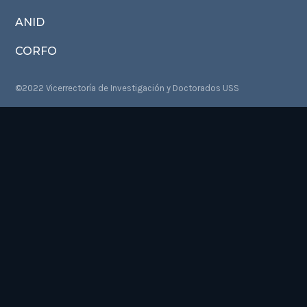
ANID
CORFO
©2022 Vicerrectoría de Investigación y Doctorados USS