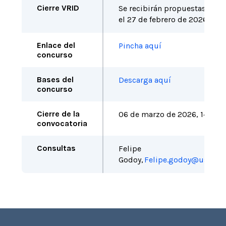
Cierre VRID
Se recibirán propuestas
hast
el
27
de
febrero
de 2026
Enlace del
Pincha aquí
concurso
Bases del
Descarga aquí
concurso
Cierre de la
06
de
marzo
de
202
6
,
1
4
:00
h
convocatoria
Consultas
Felipe
Godoy,
Felipe.godoy@uss.cl