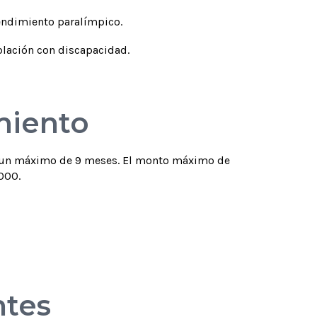
rendimiento paralímpico.
blación con discapacidad.
miento
 un
máximo de
9
meses
.
El monto máximo de
000.
ntes