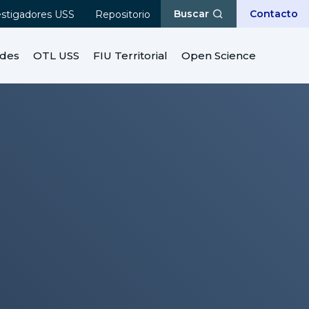
Buscar
Contacto
estigadores USS
Repositorio
ades
OTL USS
FIU Territorial
Open Science