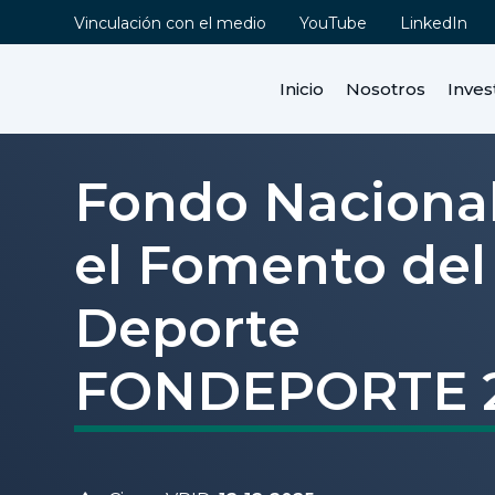
Vinculación con el medio
YouTube
LinkedIn
Inicio
Nosotros
Inves
Fondo Nacional
Contenidos
el Fomento del
Descripción
Postula en línea
Deporte
Líneas de investigación
Duración y financiamiento
FONDEPORTE 
Entidades participantes
Requisitos convocatoria
Requisitos USS