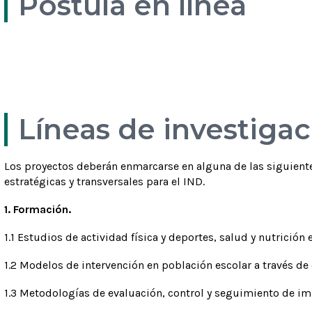
Postula en línea
Bases del
Carta apoyo
concurso
Decano
Ver más
Ver más
Líneas de investiga
Los proyectos deberán enmarcarse en alguna de las siguiente
estratégicas y transversales para el IND.
1. Formación.
1.1 Estudios de actividad física y deportes, salud y nutrición e
1.2 Modelos de intervención en población escolar a través de
1.3 Metodologías de evaluación, control y seguimiento de imp