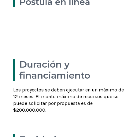
Postula en línea
Enlace del concurso
Bases del concurso
Formato Carta Apoyo Decano
Ver más
Ver más
Ver más
Duración y
financiamiento
Los proyectos se deben ejecutar en un máximo de
12 meses
.
El monto máximo de recursos que se
puede solicitar por propuesta es de
$
200.000.000
.