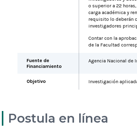
o superior a 22 horas
carga académica y ren
requisito lo deberán
investigadores princi
Contar con la aprobac
de la Facultad corres
Fuente de
Agencia Nacional de I
Financiamiento
Objetivo
Investigación aplicad
Postula en línea
Bases del
Carta apoyo
concurso
Decano