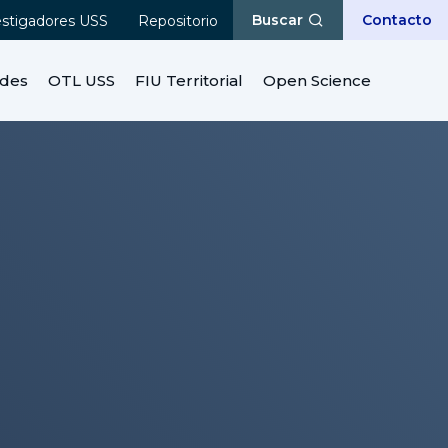
Buscar
Contacto
estigadores USS
Repositorio
ades
OTL USS
FIU Territorial
Open Science