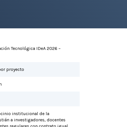
ación Tecnológica IDeA 2026 –
or proyecto
n
cinio institucional de la
tián a investigadores, docentes
ntes regulares con contrato igual