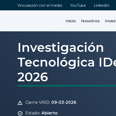
Vinculación con el medio
YouTube
LinkedIn
Inicio
Nosotros
Inves
Investigación
Contenidos
Tecnológica ID
Postula en línea
Descripción
2026
Resultados esperados
Requisitos internos de
postulación
Solicitud en línea en PURE
Cierre VRID:
09-03-2026
Bitácora del proceso
Estado:
Abierto