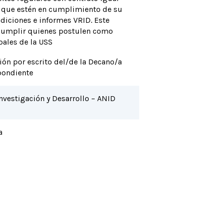
, que estén en cumplimiento de su
diciones e informes VRID. Este
 cumplir quienes postulen como
pales de la USS
ión por escrito del/de la Decano/a
pondiente
nvestigación y Desarrollo – ANID
a
Ver concurso