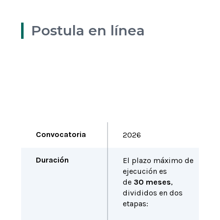
Postula en línea
Formato Carta Apoyo Decano
Enlace del concurso
Bases del concurso
Ver más
Ver más
Ver más
Convocatoria
2026
Duración
El plazo máximo de
ejecución es
de
30 meses
,
divididos en dos
etapas: