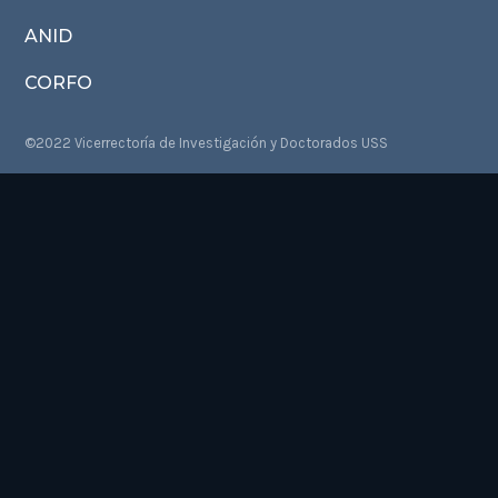
ANID
CORFO
©2022 Vicerrectoría de Investigación y Doctorados USS