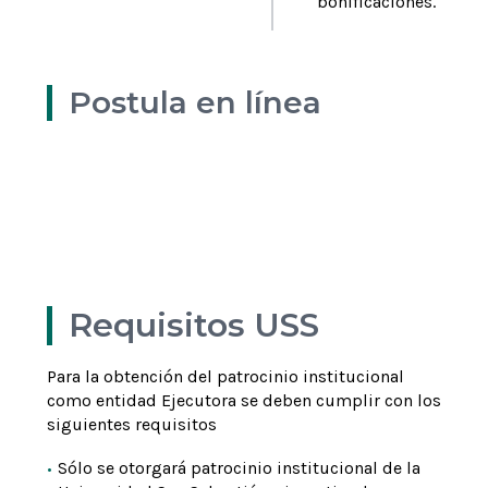
bonificaciones.
Postula en línea
Revisa el concurso
Descarga aquí
Formato Carta Apoyo Decano
Ver más
Ver más
Ver más
Requisitos USS
Para la obtención del patrocinio institucional
como entidad Ejecutora se deben cumplir con los
siguientes requisitos
Sólo se otorgará patrocinio institucional de la