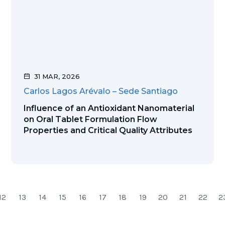
31 MAR, 2026
Carlos Lagos Arévalo – Sede Santiago
Influence of an Antioxidant Nanomaterial
on Oral Tablet Formulation Flow
Properties and Critical Quality Attributes
Ver publicación
12
13
14
15
16
17
18
19
20
21
22
2