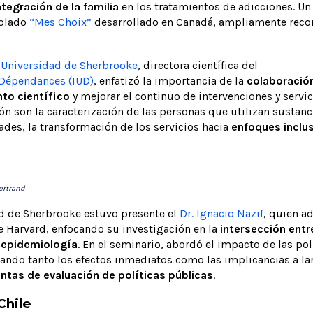
ntegración de la familia
en los tratamientos de adicciones. Un
olado
“Mes Choix”
desarrollado en Canadá, ampliamente recon
a
Universidad de Sherbrooke
, directora científica del
s Dépendances (IUD)
, enfatizó la importancia de la
colaboración
nto científico
y mejorar el continuo de intervenciones y servic
n son la caracterización de las personas que utilizan sustanci
ades, la transformación de los servicios hacia
enfoques inclu
Bertrand
d de Sherbrooke estuvo presente el
Dr. Ignacio Nazif
, quien a
e Harvard, enfocando su investigación en la
intersección ent
y epidemiología
. En el seminario, abordó el impacto de las pol
ando tanto los efectos inmediatos como las implicancias a lar
ntas de evaluación de políticas públicas
.
Chile