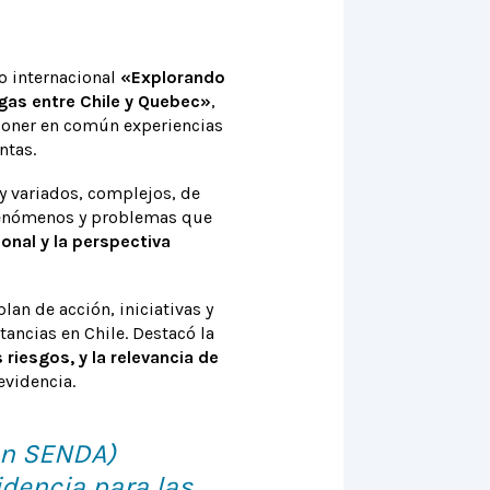
o internacional
«Explorando
ogas entre Chile y Quebec»
,
 poner en común experiencias
ntas.
uy variados, complejos, de
 fenómenos y problemas que
onal y la perspectiva
plan de acción, iniciativas y
ancias en Chile. Destacó la
riesgos, y la relevancia de
idencia​​.
en SENDA)
dencia para las