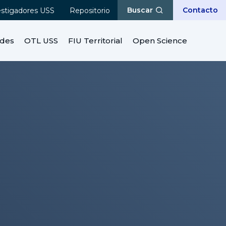
Buscar
Contacto
estigadores USS
Repositorio
ades
OTL USS
FIU Territorial
Open Science