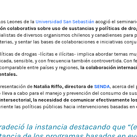
Los Leones de la
Universidad San Sebastián
acogió el seminari
ión colaborativa sobre uso de sustancias y políticas de dr
ialistas de diversos organismos chilenos y canadienses para
erias, y sentar las bases de colaboraciones e iniciativas conju
íticas de drogas -lícitas e ilícitas- implica abordar temas m
cada, sensible, y con frecuencia también controvertida. Con
comparable entre países y regiones,
la colaboración internaci
entales.
presentación de
Natalia Riffo, directora de
SENDA
, acerca del 
 lleva a cabo para el manejo y prevención del consumo de sust
intersectorial, la necesidad de comunicar efectivamente los 
iente las políticas públicas hacia intervenciones basadas en ev
gradeció la instancia destacando que “(
ancia de los programas basados en evi