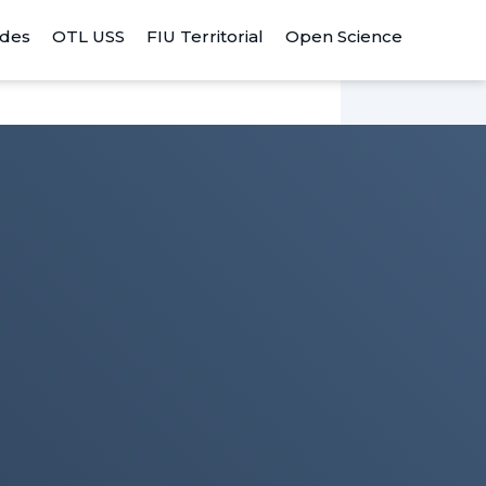
ades
OTL USS
FIU Territorial
Open Science