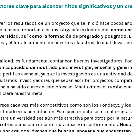
ctores clave para alcanzar hitos significativos y un 
 los resultados de un proyecto que se inició hace pocos años
de manera importante en investigación y doctorados
como una
iversidad, así como la formación de pregrado y posgrado.
Es
s y el fortalecimiento de nuestros claustros, lo cual lleva tie
calidad, es fundamental contar con buenos investigadores. Po
n capacidad demostrada para investigar, enseñar y gener
te perfil es esencial, ya que la investigación es una actividad 
sitamos investigadores que sepan escribir proyectos competit
ancia ha sido clave en este proceso. Mantuvimos el rumbo cua
 clara nuestra meta.
sos cada vez más competitivos como son los Fondecyt, y los 
torado y su acreditación. Este crecimiento se retroalimenta:
tra universidad sea aún más atractiva para otros por la natur
 otros pares para discutir sus ideas y descubrimientos.
Nues
 por equipos jóvenes que buscan innovar y que encuentran 