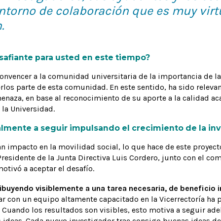
torno de colaboración que es muy virt
.
safiante para usted en este tiempo?
convencer a la comunidad universitaria de la importancia de la 
rlos parte de esta comunidad. En este sentido, ha sido relevan
aza, en base al reconocimiento de su aporte a la calidad ac
 la Universidad.
lmente a seguir impulsando el crecimiento de la inv
n impacto en la movilidad social, lo que hace de este proyect
Presidente de la Junta Directiva Luis Cordero, junto con el c
otivó a aceptar el desafío.
ibuyendo visiblemente a una tarea necesaria, de beneficio in
r con un equipo altamente capacitado en la Vicerrectoría ha
 Cuando los resultados son visibles, esto motiva a seguir ade
s ideas. Cada nuevo investigador trae consigo buenas ideas de