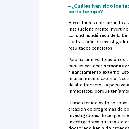
– ¿Cuáles han sido los fa
corto tiempo?
Hoy estamos comenzando a ver
institucionalmente invertir 
calidad académica de la Un
contratación de investigadore
resultados concretos.
Para hacer investigación de 
para seleccionar
personas co
financiamiento externo
. Es
financiamiento externo. Nece
de alto impacto. La persever
inmediatos, porque teníamos
Hemos tenido éxito en concur
creación de programas de doc
investigadores hace que nues
investigadores que requieren
doctorado han sido creados