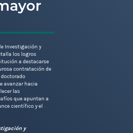
 mayor
 de Investigación y
talla los logros
stitución a destacarse
gurosa contratación de
 doctorado
de avanzar hacia
lecer las
safíos que apuntan a
ce científico y el
stigación y