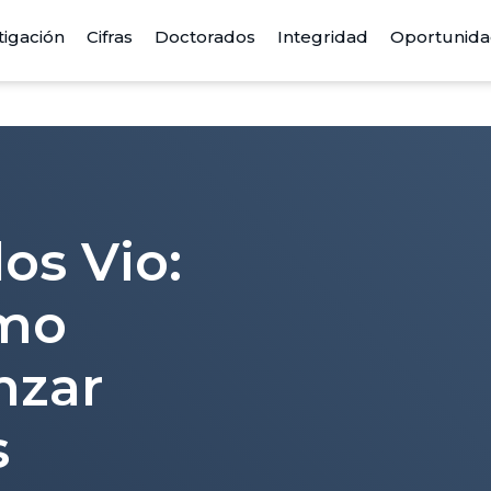
tigación
Cifras
Doctorados
Integridad
Oportunid
os Vio:
imo
nzar
s