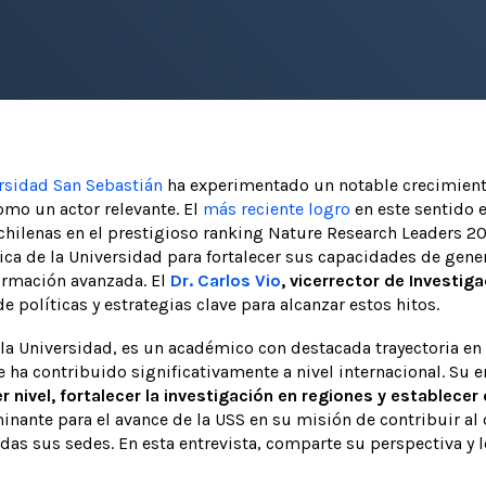
rsidad San Sebastián
ha experimentado un notable crecimiento
mo un actor relevante. El
más reciente logro
en este sentido 
chilenas en el prestigioso ranking Nature Research Leaders 20
gica de la Universidad para fortalecer sus capacidades de gen
ormación avanzada. El
Dr. Carlos Vio
,
vicerrector de Investig
 políticas y estrategias clave para alcanzar estos hitos.
e la Universidad, es un académico con destacada trayectoria en 
e ha contribuido significativamente a nivel internacional. Su
 nivel, fortalecer la investigación en regiones y establecer
inante para el avance de la USS en su misión de contribuir al d
das sus sedes. En esta entrevista, comparte su perspectiva y 