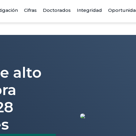
tigación
Cifras
Doctorados
Integridad
Oportunid
e alto
bra
28
es