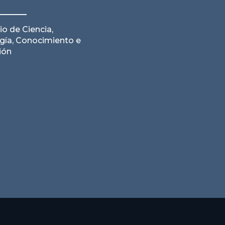
Leer noticia
io de Ciencia,
gía, Conocimiento e
ión