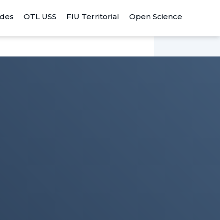
ades
OTL USS
FIU Territorial
Open Science