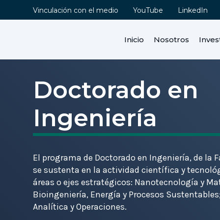
Vinculación con el medio
YouTube
LinkedIn
Inicio
Nosotros
Inves
Doctorado en
Contenidos
Ingeniería
Información
Director de Programa
Secretaria de Estudios
El programa de Doctorado en Ingeniería, de la F
Descripción
se sustenta en la actividad científica y tecnoló
Objetivos
áreas o ejes estratégicos: Nanotecnología y Ma
Bioingeniería, Energía y Procesos Sustentables;
Líneas de Investigación
Analítica y Operaciones.
Plan de Estudios