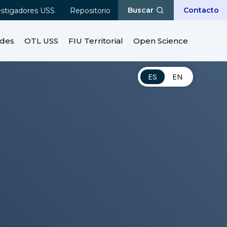
Buscar
Contacto
estigadores USS
Repositorio
ades
OTL USS
FIU Territorial
Open Science
ES
EN