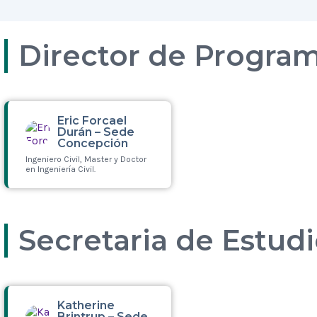
Director de Progra
Eric Forcael
Durán – Sede
Concepción
Ingeniero Civil, Master y Doctor
en Ingeniería Civil.
Leer más
Secretaria de Estud
Katherine
Brintrup – Sede